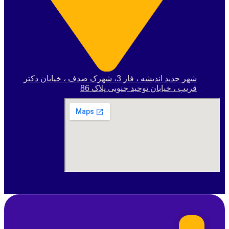
شهر جدید اندیشه ، فاز 3، شهرک صدف ، خیابان دکتر
قریب ، خیابان توحید جنوبی پلاک 86