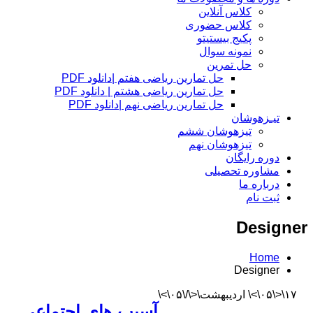
کلاس آنلاین
کلاس حضوری
پکیج بیستیتو
نمونه سوال
حل تمرین
حل تمارین ریاضی هفتم |دانلود PDF
حل تمارین ریاضی هشتم | دانلود PDF
حل تمارین ریاضی نهم |دانلود PDF
تیـزهوشان
تیزهوشان ششم
تیزهوشان نهم
دوره رایگان
مشاوره تحصیلی
درباره ما
ثبت نام
Designer
Home
Designer
۱۷\<\۰۵\>\ اردیبهشت\<\/\۰۵\>\
آسیب های اجتماعی