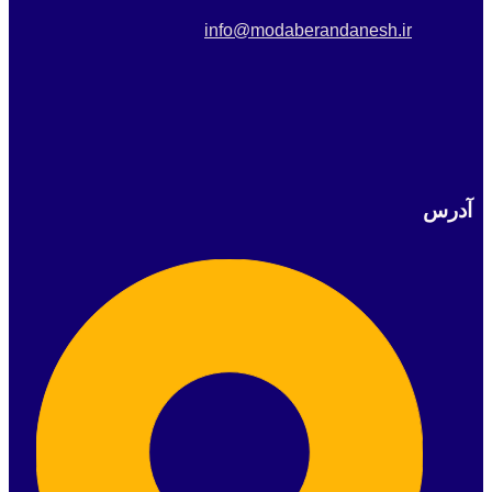
info@modaberandanesh.ir
آدرس