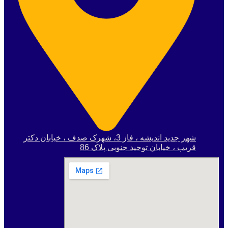
شهر جدید اندیشه ، فاز 3، شهرک صدف ، خیابان دکتر
قریب ، خیابان توحید جنوبی پلاک 86