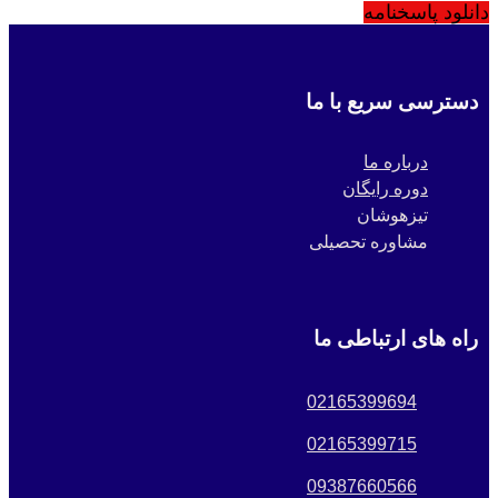
دانلود پاسخنامه
دسترسی سریع با ما
درباره ما
دوره رایگان
تیزهوشان
مشاوره تحصیلی
راه های ارتباطی ما
02165399694
02165399715
09387660566