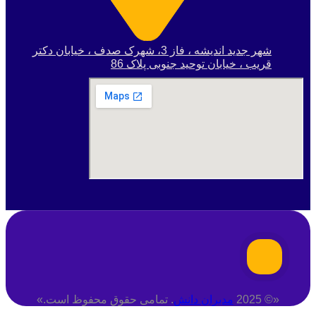
شهر جدید اندیشه ، فاز 3، شهرک صدف ، خیابان دکتر
قریب ، خیابان توحید جنوبی پلاک 86
«© 2025
مدبران دانش
. تمامی حقوق محفوظ است.»