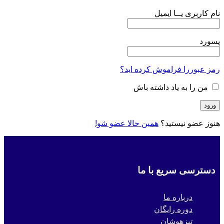
نام کاربری یــا ایمیل
پسورد
رمز عبوررا فراموش کرده اید؟
من را به یاد داشته باش
هنوز عضو نیستید؟
همین حالا عضو شو!
دسترسی سریع با ما
درباره ما
دوره رایگان
تیزهوشان