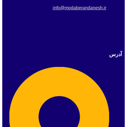
info@modaberandanesh.ir
آدرس