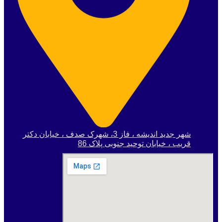
شهر جدید اندیشه ، فاز 3، شهرک صدف ، خیابان دکتر
قریب ، خیابان توحید جنوبی پلاک 86