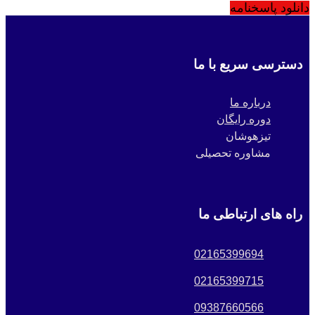
دانلود پاسخنامه
دسترسی سریع با ما
درباره ما
دوره رایگان
تیزهوشان
مشاوره تحصیلی
راه های ارتباطی ما
02165399694
02165399715
09387660566