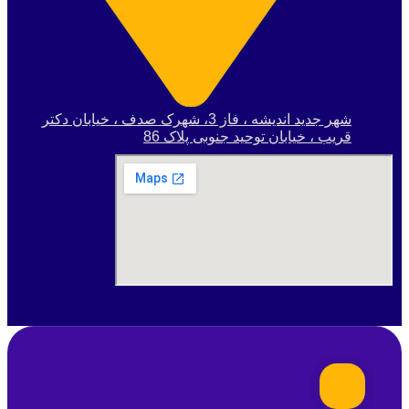
شهر جدید اندیشه ، فاز 3، شهرک صدف ، خیابان دکتر
قریب ، خیابان توحید جنوبی پلاک 86